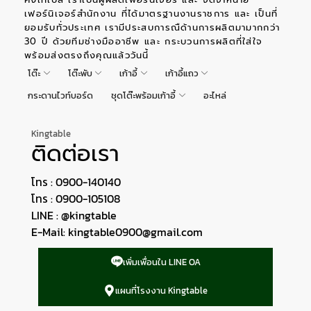
เฟอร์นิเจอร์สำนักงาน ที่ได้มาตรฐานงานราชการ และ เป็นที่
ยอมรับทั่วประเทศ เรามีประสบการณืด้านการผลิตมามากกว่า
30 ปี ด้วยทีมช่างมืออาชีพ และ กระบวนการผลิตที่ใส่ใจ
พร้อมส่งตรงถึงคุณแล้ววันนี้
โต๊ะ
โต๊ะพับ
เก้าอี้
เก้าอี้แถว
กระดานไวท์บอร์ด
ชุดโต๊ะพร้อมเก้าอี้
อะไหล่
Kingtable
ติดต่อเรา
โทร : 0900-140140
โทร : 0900-105108
LINE : @kingtable
E-Mail:
kingtable0900@gmail.com
เพิ่มเพื่อนใน LINE OA
แผนที่โรงงาน Kingtable