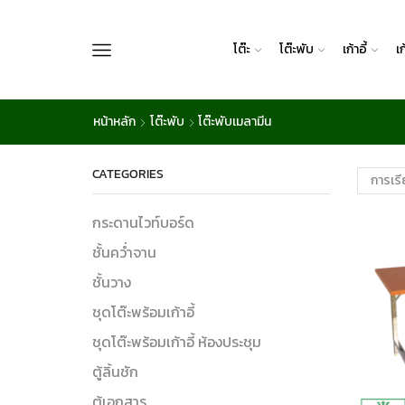
โต๊ะ
โต๊ะพับ
เก้าอี้
เ
หน้าหลัก
โต๊ะพับ
โต๊ะพับเมลามีน
CATEGORIES
กระดานไวท์บอร์ด
ชั้นคว่ำจาน
ชั้นวาง
ชุดโต๊ะพร้อมเก้าอี้
ชุดโต๊ะพร้อมเก้าอี้ ห้องประชุม
ตู้ลิ้นชัก
ตู้เอกสาร