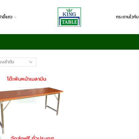
ก้าอี้แถว
กระดานไวท์บ