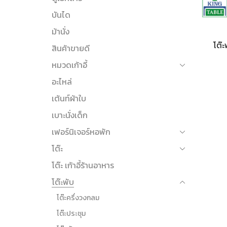
บันได
ม้านั่ง
โต๊
สินค้าขายดี
หมวดเก้าอี้
อะไหล่
เต้นท์ผ้าใบ
เบาะนั่งเด็ก
เฟอร์นิเจอร์หอพัก
โต๊ะ
โต๊ะ เก้าอี้ร้านอาหาร
โต๊ะพับ
โต๊ะครึ่งวงกลม
โต๊ะประชุม