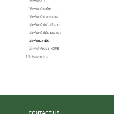
โต๊ะพับกลม
โต๊ะพับหน้าเหล็ก
โต๊ะพับหน้าแสตนเลส
โต๊ะพับหน้าโฟเมก้าขาว
โต๊ะพับหน้าไม้ยางพารา
โต๊ะพับเมลามีน
โต๊ะพับไฟเบอร์ HDPE
โต๊ะโรงอาหาร
CONTACT US