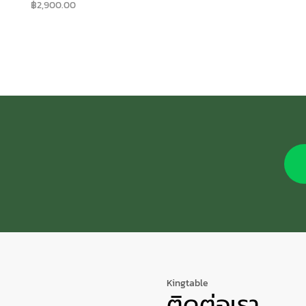
฿
2,900.00
Kingtable
ติดต่อเรา