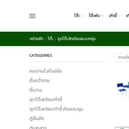
โต๊ะ
โต๊ะพับ
เก้าอี้
เ
หน้าหลัก
โต๊ะ
ชุดโต๊ะนักเรียนแบบกลุ่ม
CATEGORIES
กระดานไวท์บอร์ด
ชั้นคว่ำจาน
ชั้นวาง
ชุดโต๊ะพร้อมเก้าอี้
ชุดโต๊ะพร้อมเก้าอี้ ห้องประชุม
ตู้ลิ้นชัก
ตู้เอกสาร