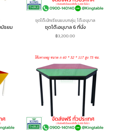
ะ
ชุดโต๊ะนักเรียนแบบกลุ่ม
,
โต๊ะอนุบาล
ับมัธยม
ชุดโต๊ะอนุบาล 6 ที่นั่ง
฿
3,200.00