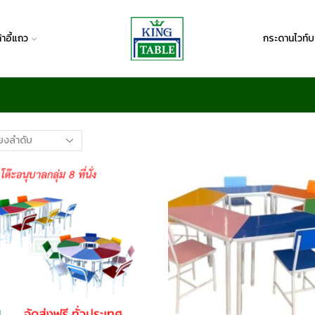
ก้าอี้แถว
กระดานไวท์บ