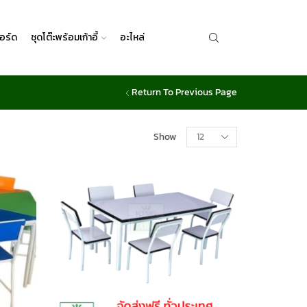
อร์ด
ชุดโต๊ะพร้อมเก้าอี้
อะไหล่
Return To Previous Page
Show