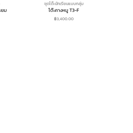
ะ
ชุดโต๊ะนักเรียนแบบกลุ่ม
ัธยม
โต๊ะคางหมู T3-F
฿
3,400.00