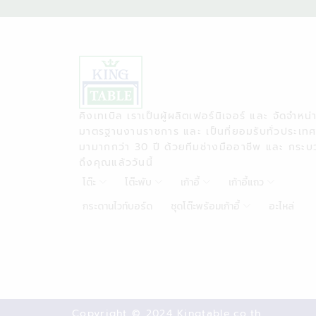
คิงเทเบิล เราเป็นผู้ผลิตเฟอร์นิเจอร์ และ จัดจำหน่
มาตรฐานงานราชการ และ เป็นที่ยอมรับทั่วประเท
มามากกว่า 30 ปี ด้วยทีมช่างมืออาชีพ และ กระบ
ถึงคุณแล้ววันนี้
โต๊ะ
โต๊ะพับ
เก้าอี้
เก้าอี้แถว
กระดานไวท์บอร์ด
ชุดโต๊ะพร้อมเก้าอี้
อะไหล่
Copyright © 2024 Kingtable.co.th