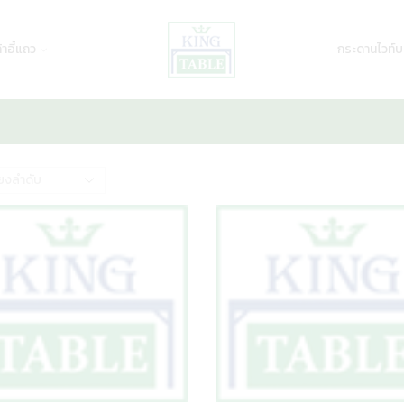
ก้าอี้แถว
กระดานไวท์บ