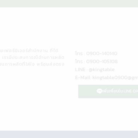
ายเฟอร์นิเจอร์สำนักงาน ที่ได้
โทร : 0900-140140
ศ เรามีประสบการณืด้านการผลิต
โทร : 0900-105108
วนการผลิตที่ใส่ใจ พร้อมส่งตรง
LINE : @kingtable
E-Mail:
kingtable0900@gm
เพิ่มเพื่อนใน LINE O