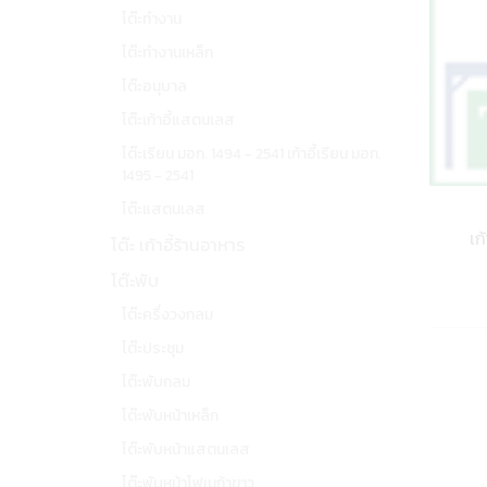
โต๊ะทำงาน
โต๊ะทำงานเหล็ก
โต๊ะอนุบาล
โต๊ะเก้าอี้แสตนเลส
โต๊ะเรียน มอก. 1494 - 2541 เก้าอี้เรียน มอก.
1495 - 2541
โต๊ะแสตนเลส
เก
โต๊ะ เก้าอี้ร้านอาหาร
โต๊ะพับ
โต๊ะครึ่งวงกลม
โต๊ะประชุม
โต๊ะพับกลม
โต๊ะพับหน้าเหล็ก
โต๊ะพับหน้าแสตนเลส
โต๊ะพับหน้าโฟเมก้าขาว