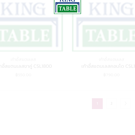
เก้าอี้สแตนเลส
เก้าอี้สแตนเลส
้าอี้สแตนเลสขาคู่ CSL1800
เก้าอี้สแตนเลสคอนโด CSL
฿
550.00
฿
790.00
1
2