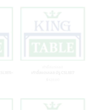
เก้าอี้สแตนเลส
 CSL1815-
เก้าอี้สแตนเลส มีรู CSL1817
฿
420.00