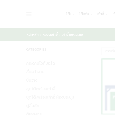
โต๊ะ
โต๊ะพับ
เก้าอี้
เ
หน้าหลัก
หมวดเก้าอี้
เก้าอี้สแตนเลส
CATEGORIES
กระดานไวท์บอร์ด
ชั้นคว่ำจาน
ชั้นวาง
ชุดโต๊ะพร้อมเก้าอี้
ชุดโต๊ะพร้อมเก้าอี้ ห้องประชุม
ตู้ลิ้นชัก
ตู้เอกสาร