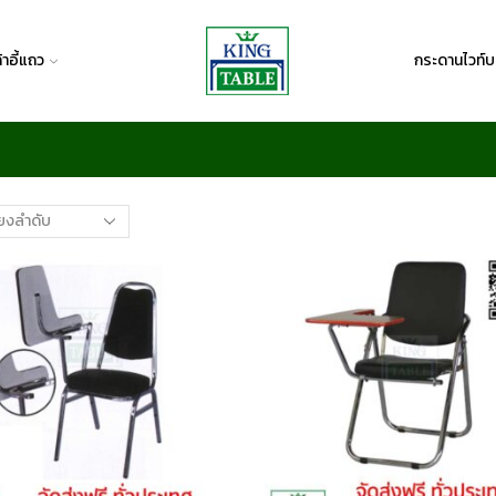
ก้าอี้แถว
กระดานไวท์บ