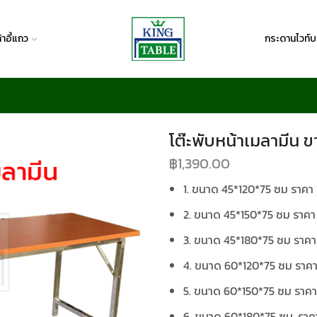
ก้าอี้แถว
กระดานไวท์บ
โต๊ะพับหน้าเมลามีน
฿
1,390.00
1. ขนาด 45*120*75 ซม ราคา 
2. ขนาด 45*150*75 ซม ราคา
3. ขนาด 45*180*75 ซม ราคา
4. ขนาด 60*120*75 ซม ราคา
5. ขนาด 60*150*75 ซม ราคา
6. ขนาด 60*180*75 ซม. ราค