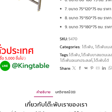
7. ขนาด 75*120*75 ซม ราคา
8. ขนาด 75*150*75 ซม ราคา
9. ขนาด 75*180*75 ซม. ราค
SKU:
5470
Categories:
โต๊ะพับ
,
โต๊ะพับเม
Tags:
โต๊ะพับ
,
โต๊ะพับขาสแตนเล
โต๊ะพับอเนกประสงค์
,
โต๊ะพับได้
Share:
คำอธิบาย
บทวิจารณ์ (0)
เกี่ยวกับ
โต๊ะพับ
เราของเรา