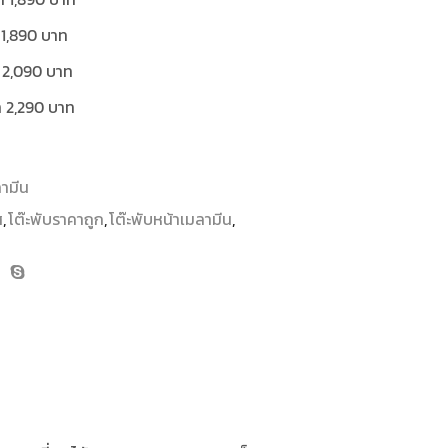
 1,890 บาท
 2,090 บาท
า 2,290 บาท
ลามีน
ส
,
โต๊ะพับราคาถูก
,
โต๊ะพับหน้าเมลามีน
,