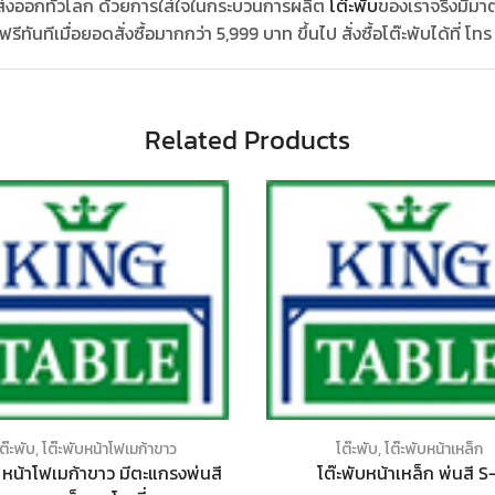
ส่งออกทั่วโลก ด้วยการใส่ใจในกระบวนการผลิต
โต๊ะพับ
ของเราจริงมีมา
รีทันทีเมื่อยอดสั่งซื้อมากกว่า 5,999 บาท ขึ้นไป สั่งซื้อโต๊ะพับได้ที่ 
Related Products
ต๊ะพับ
,
โต๊ะพับหน้าโฟเมก้าขาว
โต๊ะพับ
,
โต๊ะพับหน้าเหล็ก
บ หน้าโฟเมก้าขาว มีตะแกรงพ่นสี
โต๊ะพับหน้าเหล็ก พ่นสี S-