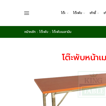
โต๊ะ
โต๊ะพับ
เก้าอี้
เ
หน้าหลัก
โต๊ะพับ
โต๊ะพับเมลามีน